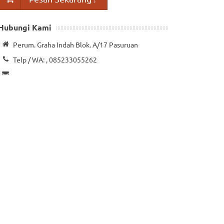
Hubungi Kami
Perum. Graha Indah Blok. A/17 Pasuruan
Telp / WA: , 085233055262