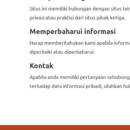
Situs ini memiliki hubungan dengan situs la
privasi atau praktisi dari situs pihak ketiga.
Memperbaharui informasi
Harap memberitahukan kami apabila informas
diperbaiki atau diperbaharui.
Kontak
Apabila anda memiliki pertanyaan sehubunga
terhadap data informasi pribadi, silahkan 