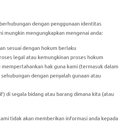
 berhubungan dengan penggunaan identitas
 kami mungkin mengungkapkan mengenai anda:
kan sesuai dengan hokum berlaku
oses legal atau kemungkinan proses hokum
u mempertahankan hak guna kami (termasuk dalam
n sehubungan dengan penyalah gunaan atau
) di segala bidang atau barang dimana kita (atau
i, kami tidak akan memberikan informasi anda kepada