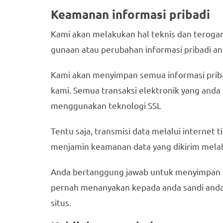
Keamanan informasi pribadi
Kami akan melakukan hal teknis dan terogan
gunaan atau perubahan informasi pribadi a
Kami akan menyimpan semua informasi pribad
kami. Semua transaksi elektronik yang anda 
menggunakan teknologi SSL
Tentu saja, transmisi data melalui internet 
menjamin keamanan data yang dikirim melal
Anda bertanggung jawab untuk menyimpan s
pernah menanyakan kepada anda sandi anda 
situs.