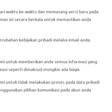
 dari waktu ke waktu dan memasang versi baru pada
aman ini secara berkala untuk memastikan anda
rubahan kebijakan pribadi melalui email anda.
ami untuk memberikan anda semua informasi yang
masi seperti dimaksud mungkin ada biaya.
mi untuk tidak melakukan proses pada data pribadi
nggunakan pilihan komunikasi pada akun anda