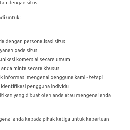
itan dengan situs
di untuk:
 dengan personalisasi situs
anan pada situs
unikasi komersial secara umum
 anda minta secara khusus
ik informasi mengenai pengguna kami - tetapi
 identifikasi pengguna individu
tikan yang dibuat oleh anda atau mengenai anda
enai anda kepada pihak ketiga untuk keperluan