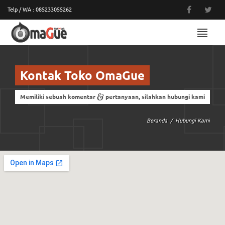
Telp / WA : 085233055262
MENU
Kontak Toko OmaGue
&
Memiliki sebuah komentar
pertanyaan, silahkan hubungi kami
Beranda
Hubungi Kami