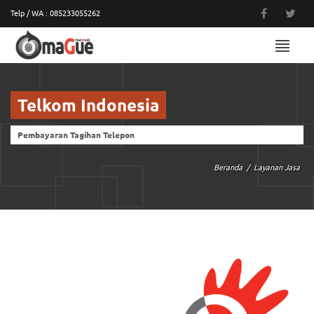
Telp / WA : 085233055262
MENU
Telkom Indonesia
Pembayaran Tagihan Telepon
Beranda
Layanan Jasa